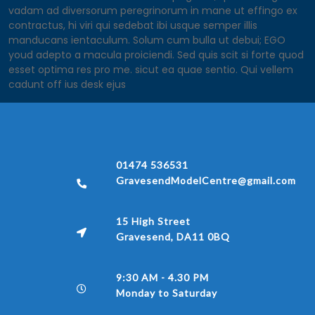
vadam ad diversorum peregrinorum in mane ut effingo ex
contractus, hi viri qui sedebat ibi usque semper illis
manducans ientaculum. Solum cum bulla ut debui; EGO
youd adepto a macula proiciendi. Sed quis scit si forte quod
esset optima res pro me. sicut ea quae sentio. Qui vellem
cadunt off ius desk ejus
01474 536531
GravesendModelCentre@gmail.com
15 High Street
Gravesend, DA11 0BQ
9:30 AM - 4.30 PM
Monday to Saturday