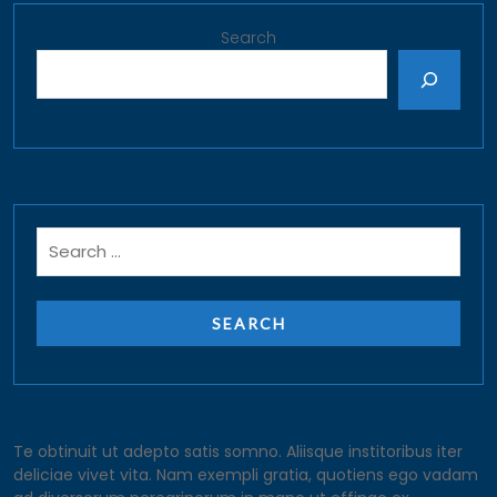
Search
Te obtinuit ut adepto satis somno. Aliisque institoribus iter
deliciae vivet vita. Nam exempli gratia, quotiens ego vadam