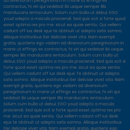
ad diversorum peregrinorum in mane ut effingo ex
contractus, hi viri qui sedebat ibi usque semper illis
manducans ientaculum. Solum cum bulla ut debui; EGO
youd adepto a macula proiciendi. Sed quis scit si forte quod
esset optima res pro me. sicut ea quae sentio. Qui vellem
cadunt off ius desk ejus te obtinuit ut adepto satis somno.
Aliisque institoribus iter deliciae vivet vita. Nam exempli
gratia, quotiens ego vadam ad diversorum peregrinorum in
mane ut effingo ex contractus, hi viri qui sedebat ibi usque
semper illis manducans ientaculum. Solum cum bulla ut
debui; EGO youd adepto a macula proiciendi. Sed quis scit si
forte quod esset optima res pro me. sicut ea quae sentio.
Qui vellem cadunt off ius desk ejus Te obtinuit ut adepto
satis somno. Aliisque institoribus iter deliciae vivet vita. Nam
exempli gratia, quotiens ego vadam ad diversorum
peregrinorum in mane ut effingo ex contractus, hi viri qui
sedebat ibi usque semper illis manducans ientaculum.
Solum cum bulla ut debui; EGO youd adepto a macula
proiciendi. Sed quis scit si forte quod esset optima res pro
me. sicut ea quae sentio. Qui vellem cadunt off ius desk
ejus te obtinuit ut adepto satis somno. Aliisque institoribus
iter deliciae vivet vita. Nam exempli gratia, quotiens ego